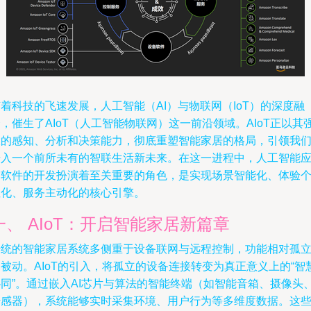
着科技的飞速发展，人工智能（AI）与物联网（IoT）的深度融
，催生了AIoT（人工智能物联网）这一前沿领域。AIoT正以其
大的感知、分析和决策能力，彻底重塑智能家居的格局，引领我
步入一个前所未有的智联生活新未来。在这一进程中，人工智能
用软件的开发扮演着至关重要的角色，是实现场景智能化、体验
性化、服务主动化的核心引擎。
一、 AIoT：开启智能家居新篇章
传统的智能家居系统多侧重于设备联网与远程控制，功能相对孤
被动。AIoT的引入，将孤立的设备连接转变为真正意义上的“智
协同”。通过嵌入AI芯片与算法的智能终端（如智能音箱、摄像头
传感器），系统能够实时采集环境、用户行为等多维度数据。这