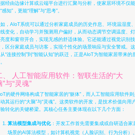
数据经由边缘计算或云端平台进行汇聚与分析，使家居环境不仅
“感知”，更能“理解”与“思考”。
例如，AIoT系统可以通过分析家庭成员的历史作息、环境温湿度
光线变化，自动学习并预测用户偏好，从而动态调节空调温度、
光亮度和窗帘开合，实现无感的舒适体验。它还能通过视觉识别
术，区分家庭成员与访客，实现个性化的场景响应与安全警戒。
从“连接控制”到“智能认知”的跃迁，正是AIoT为智能家居带来的
变。
二、 人工智能应用软件：智联生活的“大
脑”与“灵魂”
IoT的硬件网络构成了智能家居的“躯体”，而人工智能应用软件则
动其运行的“大脑”与“灵魂”。这类软件的开发，是技术价值向用
体验转化的关键桥梁。其核心任务主要体现在以下几个方面：
算法模型集成与优化
：开发工作首先需要集成或自研适合家
场景的AI算法模型，如计算机视觉（人脸识别、行为分析）